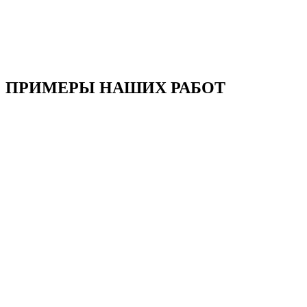
Мы несем полную ответственность за качество нашей продукции. Мы
профессионалы своего дела.
ПРИМЕРЫ НАШИХ РАБОТ