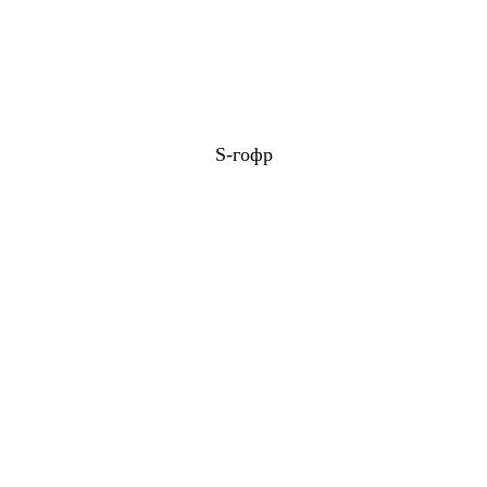
S-гофр