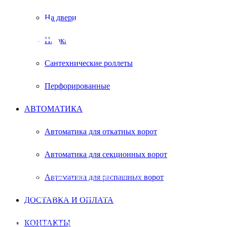
ЗАСЛАВ
На двери
На окна
Сантехнические роллеты
Перфорированные
АВТОМАТИКА
бесплатный замер в удобное время
Автоматика для откатных ворот
Автоматика для секционных ворот
Секционные ворота нашли широкое
применение у большинства граждан. Они
Автоматика для распашных ворот
пользуются спросом на промышленных
предприятиях. Почему покупатели заказывают
секционные ворота? Изделия отличаются
ДОСТАВКА И ОПЛАТА
повышенной безопасностью при эксплуатации,
служат отличной защитой от холода, и цена
КОНТАКТЫ
удовлетворяет потребности клиента. Заказывая