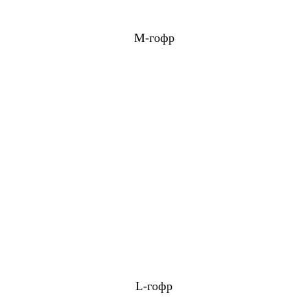
M-гофр
L-гофр