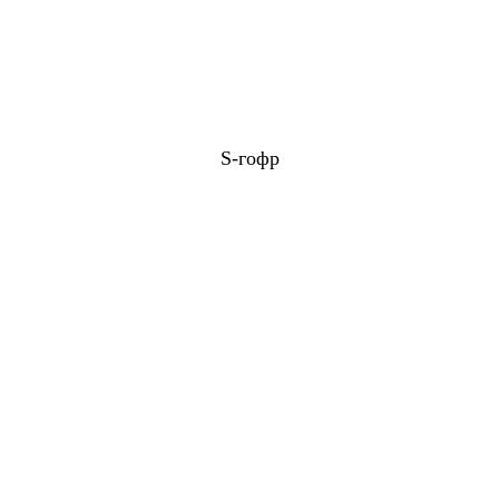
S-гофр