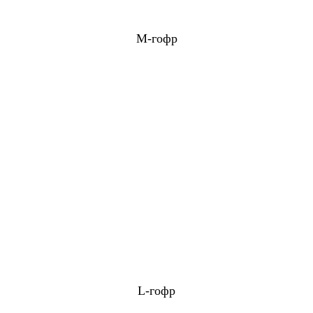
M-гофр
L-гофр