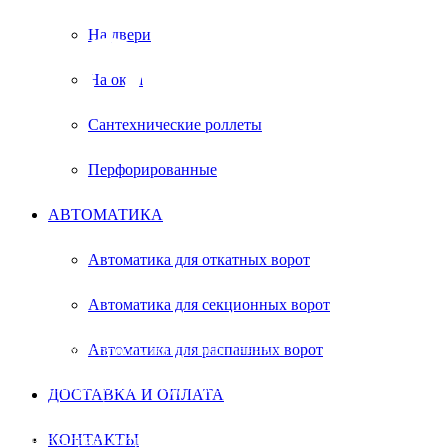
ВОЛОЖ
На двери
На окна
Сантехнические роллеты
Перфорированные
АВТОМАТИКА
бесплатный замер в удобное время
Автоматика для откатных ворот
Автоматика для секционных ворот
Секционные ворота нашли широкое
применение у большинства граждан. Они
Автоматика для распашных ворот
пользуются спросом на промышленных
предприятиях. Почему покупатели заказывают
секционные ворота? Изделия отличаются
ДОСТАВКА И ОПЛАТА
повышенной безопасностью при эксплуатации,
служат отличной защитой от холода, и цена
КОНТАКТЫ
удовлетворяет потребности клиента. Заказывая