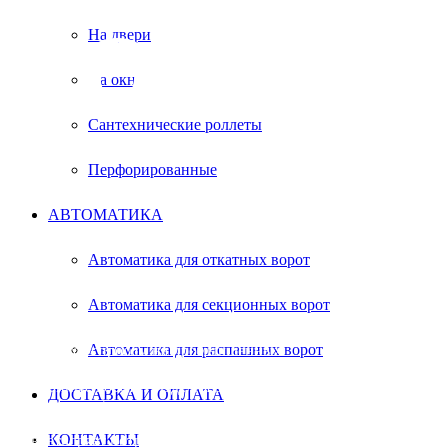
ЛОГОЙС
На двери
На окна
Сантехнические роллеты
Перфорированные
АВТОМАТИКА
бесплатный замер в удобное время
Автоматика для откатных ворот
Автоматика для секционных ворот
Секционные ворота нашли широкое
применение у большинства граждан. Они
Автоматика для распашных ворот
пользуются спросом на промышленных
предприятиях. Почему покупатели заказывают
секционные ворота? Изделия отличаются
ДОСТАВКА И ОПЛАТА
повышенной безопасностью при эксплуатации,
служат отличной защитой от холода, и цена
КОНТАКТЫ
удовлетворяет потребности клиента. Заказывая