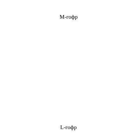
M-гофр
L-гофр