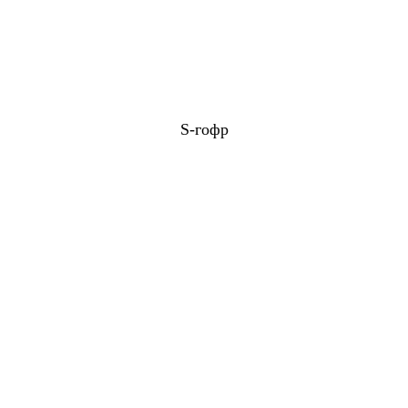
S-гофр