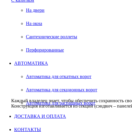
С калиткой
На двери
На окна
Сантехнические роллеты
Перфорированные
АВТОМАТИКА
Автоматика для откатных ворот
Автоматика для секционных ворот
Каждый владелец знает, чтобы обеспечить сохранность св
Автоматика для распашных ворот
Конструкция изготавливается из секций (сэндвич – панел
ДОСТАВКА И ОПЛАТА
КОНТАКТЫ