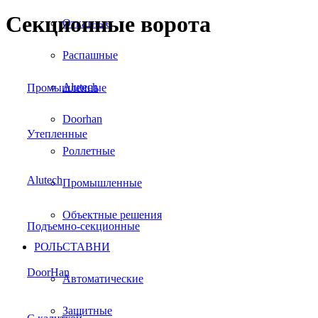
Секционные ворота
Откатные
Распашные
Alutech
Промышленные
Doorhan
Утепленные
Роллетные
Alutech
Промышленные
Объектные решения
Подъемно-секционные
РОЛЬСТАВНИ
DoorHan
Автоматические
Защитные